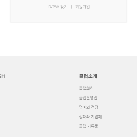
ID/PW 찾기
회원가입
|
SH
클럽소개
클럽회칙
클럽운영진
명예의 전당
상패와 기념패
클럽 기록물