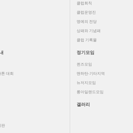
클럽회칙
클럽운영진
명예의 전당
상패와 기념패
클럽 기록물
내
정기모임
퀸즈모임
톤 대회
맨하탄-기타지역
뉴저지모임
롱아일랜드모임
갤러리
시판