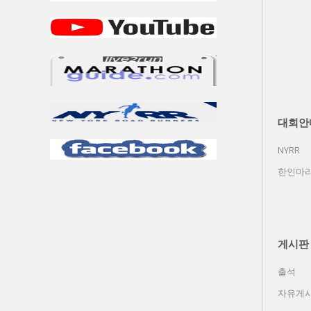
대회안
NYRR
한인마라
게시판
출석
자유게