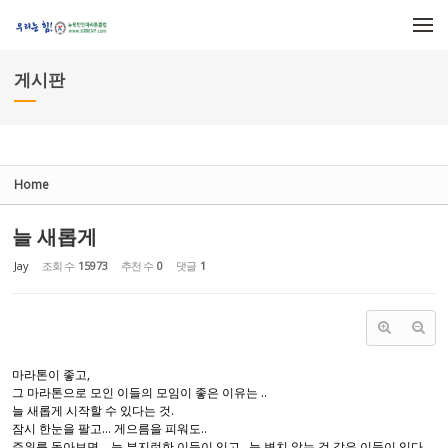
Sketchbook5, 스케치북5
Sketchbook5, 스케치북5
메뉴 건너뛰기
게시판
Home
늘 새롭게
Jay
조회 수
15973
추천 수
0
댓글
1
마라톤이 좋고,
그 마라톤으로 모인 이들의 모임이 좋은 이유는 ..
늘 새롭게 시작할 수 있다는 것.
잠시 한눈을 팔고... 게으름을 피워도..
주위를 돌아보면 , 늘 부지런한 이들이 있고 , 늘 변치 않는 것 같은 이들이 있다..