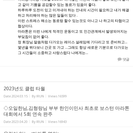
고 같이 기쁨을 공감할수 있는 동료가 있음이 좋다.
하루하루 도전이 있고 이겨내야 하는 인내의 시간이 필요하고 내가 해결
하고 처리해야 하는 많은 일들이 있다 .
이런 스트레스 해소는 동료랑 할수 있는것도 아니고 나 하고의 타협이고
협상이다.
마라톤은 이런 나에게 적격인 운동이고 또 인간관계에서 발생되어지는
부딪침이 없어 좋다.
정 회장님 말씀처럼 다가오는 레이스 설레임에 기다리고 또 준비하고...
몇년을 뛰다보니 간곳 또 가고 ...그래도 항상 새로운 기분으로 다가오는
그 시간들이 소중하고 사랑스럽다 나에게는...
댓글
2023년도 클럽 타월
Date
2024.03.15
By
IRUN
Views
16599
◇오일한님,김형랑님 부부 한인이민사 최초로 보스턴 마라톤
대회에서 5회 연속 완주
Date
2023.04.20
By
IRUN
Views
16943