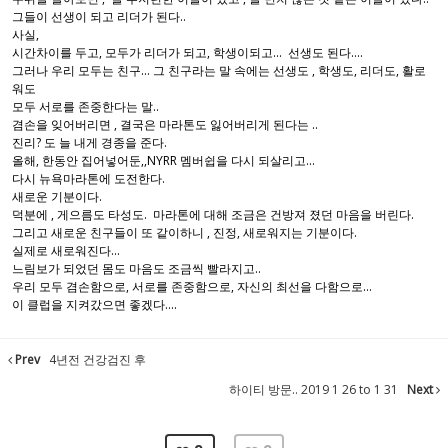
그들이 선생이 되고 리더가 된다..
사실,
시간차이를 두고, 모두가 리더가 되고, 학생이되고... 선생도 된다....
그러나 우리 모두는 친구... 그 친구라는 말 속에는 선생도 , 학생도, 리더도, 활로
워도
모두 서로를 존중한다는 말..
겸손을 잊어버리면 , 결국은 마라톤도 잃어버리게 된다는 ..
진리? 도 늘 내게 경종을 준다.
올해, 한동안 집어넣어둔,,NYRR 멤버쉽을 다시 되살리고...
다시 뉴욕마라톤에 도전한다.
새로운 기분이다.
덕분에 , 게으름도 타성도. 마라톤에 대해 조금은 건방져 졌던 마음을 버린다.
그리고 새로운 친구들이 또 같이하니 , 진정, 새로워지는 기분이다.
실제로 새로워진다...
느림보가 되었던 몸도 마음도 조금씩 빨라지고..
우리 모두 겸손함으로, 서로를 존중함으로, 자신의 최선을 다함으로...
이 클럽을 지켜갔으면 좋겠다....
Prev
4년전 건강검진 후
하이티 방문.. 2019 1 26 to 1 31
Next