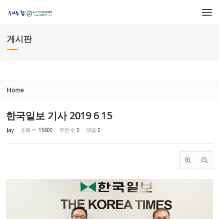
Sketchbook5, 스케치북5
Sketchbook5, 스케치북5
메뉴 건너뛰기
게시판
Home
한국일보 기사 2019 6 15
Jay
조회 수
15600
추천 수
0
댓글
0