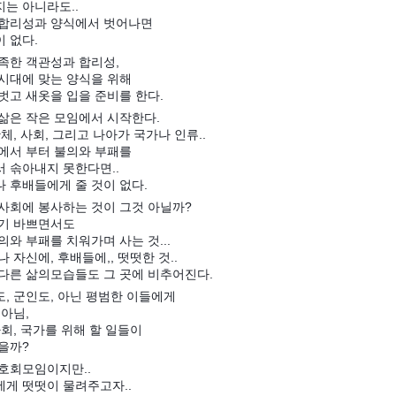
는 아니라도..
 합리성과 양식에서 벗어나면
 없다.
족한 객관성과 합리성,
시대에 맞는 양식을 위해
벗고 새옷을 입을 준비를 한다.
삶은 작은 모임에서 시작한다.
단체, 사회, 그리고 나아가 국가나 인류..
에서 부터 불의와 부패를
 솎아내지 못한다면..
 후배들에게 줄 것이 없다.
사회에 봉사하는 것이 그것 아닐까?
기 바쁘면서도
의와 부패를 치워가며 사는 것...
나 자신에, 후배들에,, 떳떳한 것..
다른 삶의모습들도 그 곳에 비추어진다.
, 군인도, 아닌 평범한 이들에게
 아님,
사회, 국가를 위해 할 일들이
을까?
호회모임이지만..
게 떳떳이 물려주고자..