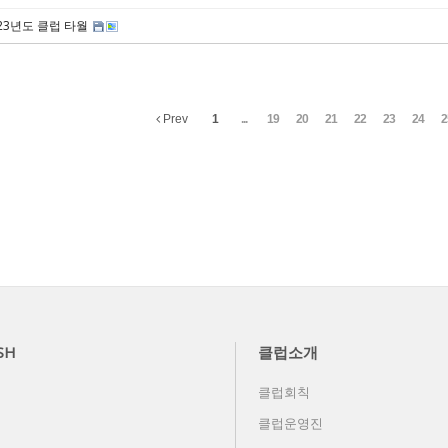
023년도 클럽 타월
Prev
1
...
19
20
21
22
23
24
2
SH
클럽소개
클럽회칙
클럽운영진