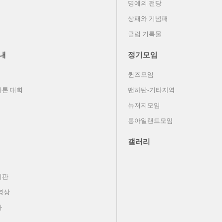
명예의 전당
상패와 기념패
클럽 기록물
내
정기모임
퀸즈모임
톤 대회
맨하탄-기타지역
뉴저지모임
롱아일랜드모임
갤러리
시판
영상
사