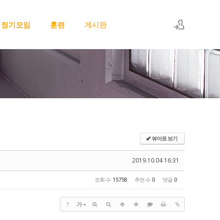
정기모임
훈련
게시판
로그인
회원가입
뷰어로 보기
✔
2019.10.04 16:31
조회 수
15758
추천 수
0
댓글
0
?
가