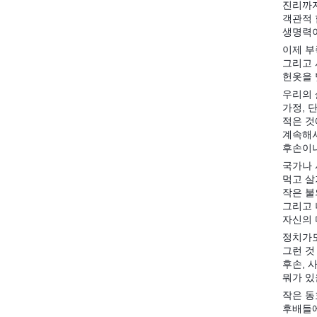
진리까지
객관적
생명력이
이제 부
그리고 
헌옷을 
우리의 
가정, 
적은 것
계속해서
후손이나
국가나 
먹고 살
작은 불
그리고 
자신의 
정치가도
그런 것
후손, 
뭐가 있
작은 동
후배들에