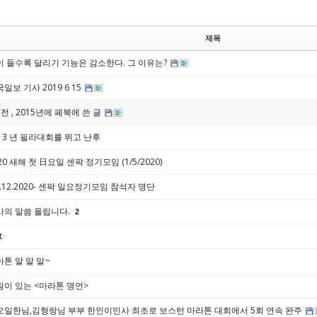
제목
이 들수록 달리기 기능은 감소한다. 그 이유는?
일보 기사 2019 6 15
전 , 2015년에 페북에 쓴 글
13 년 필라대회를 뛰고 난후
20 새해 첫 日요일 센팍 정기모임 (1/5/2020)
n.12.2020- 센팍 일요정기모임 참석자 명단
사의 말씀 올립니다.
2
t
톤 말 말 말~
림이 있는 <마라톤 명언>
오일한님,김형랑님 부부 한인이민사 최초로 보스턴 마라톤 대회에서 5회 연속 완주