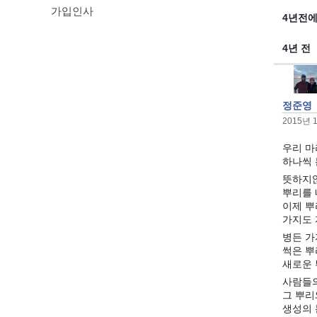
가입인사
4년전에
4년 전
정준영
2015년 
우리 마
하나씩 
뜻하지않
뿌리를 
이제 뿌
가지도 
병든 가
썩은 
새로운 
사람들의
그 뿌리
생성의 