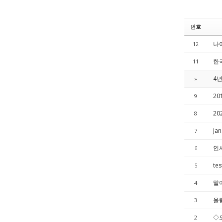
번호
나
12
한국
11
4년
»
20
9
20
8
Ja
7
인
6
tes
5
말아
4
울
3
◇
2