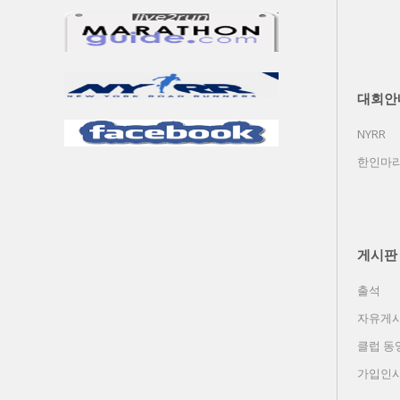
대회안
NYRR
한인마라
게시판
출석
자유게
클럽 동
가입인