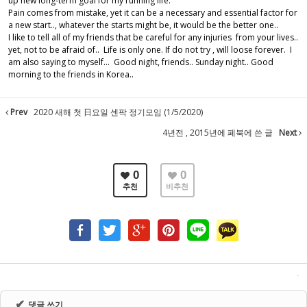
up new long-term goal for my running life.
Pain comes from mistake, yet it can be a necessary and essential factor for
a new start.., whatever the starts might be, it would be the better one..
I like to tell all of my friends that be careful for any injuries from your lives..
yet, not to be afraid of.. Life is only one. If do not try , will loose forever. I
am also saying to myself... Good night, friends.. Sunday night.. Good
morning to the friends in Korea..
Prev
2020 새해 첫 日요일 센팍 정기모임 (1/5/2020)
4년전 , 2015년에 페북에 쓴 글
Next
0
0
추천
비추천
✔
댓글 쓰기