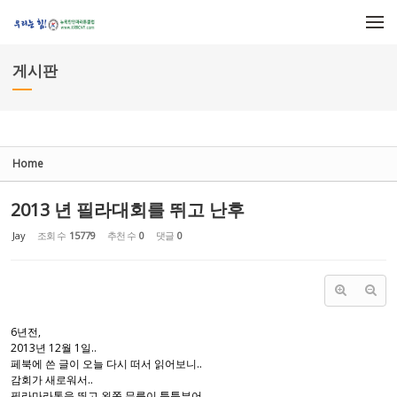
Sketchbook5, 스케치북5
Sketchbook5, 스케치북5
메뉴 건너뛰기
게시판
Home
2013 년 필라대회를 뛰고 난후
Jay
조회 수
15779
추천 수
0
댓글
0
6년전,
2013년 12월 1일..
페북에 쓴 글이 오늘 다시 떠서 읽어보니..
감회가 새로워서..
필라마라톤을 뛰고 왼쪽 무릎이 퉁퉁부어