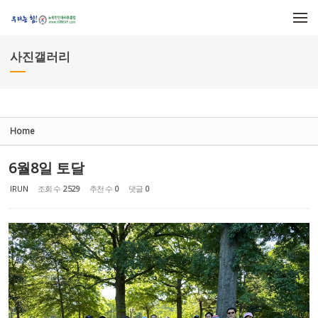
Sketchbook5, 스케치북5
Sketchbook5, 스케치북5
메뉴 건너뛰기
사진갤러리
Home
6월8일 토달
IRUN
조회 수
2529
추천 수
0
댓글
0