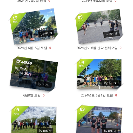
2024년 7월7일 센팍
2024년 6월22일 토달
0
0
09
15
JUN
JUL
2839
2843
by IRUN
by IRUN
2024년 6월15일 토달
2024년도 6월 센팍 전체모임
0
0
09
2024/06/09
09
JUN
JUN
by
IRUN
Views
2529
2438
by IRUN
by IRUN
6월8일 토달
2024년도 6월1일 토달
0
0
09
09
JUN
JUN
2605
2534
by IRUN
by IRUN