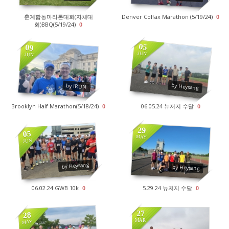
춘계합동마라톤대회(자체대
Denver Colfax Marathon (5/19/24)
0
회)BBQ(5/19/24)
0
05
09
JUN
JUN
2850
2865
by Heysang
by IRUN
Brooklyn Half Marathon(5/18/24)
06.05.24 뉴저지 수달
0
0
29
05
MAY
JUN
2778
2991
by Heysang
by Heysang
06.02.24 GWB 10k
5.29.24 뉴저지 수달
0
0
27
28
MAR
MAY