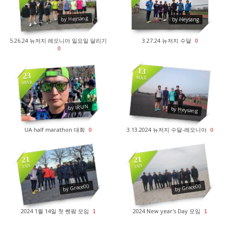
2858
2868
by Heysang
by Heysang
5.26.24 뉴저지 레오니아 일요일 달리기
3.27.24 뉴저지 수달
0
0
13
23
MAR
MAR
2596
2892
by IRUN
by Heysang
UA half marathon 대회
3.13.2024 뉴저지 수달-레오니아
0
0
21
21
JAN
JAN
2784
2745
by Grace00
by Grace00
2024 1월 14일 첫 쎈팤 모임
2024 New year's Day 모임
1
1