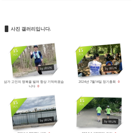
사진 갤러리입니다.
15
15
JUL
JUL
3027
3063
by IRUN
by IRUN
삼가 고인의 명복을 빌며 항상 기억하겠습
2024년 7월14일 정기총회
0
니다
0
15
15
JUL
JUL
2801
2643
by IRUN
by IRUN