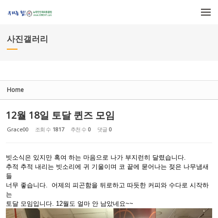
Sketchbook5, 스케치북5
Sketchbook5, 스케치북5
메뉴 건너뛰기
사진갤러리
Home
12월 18일 토달 퀸즈 모임
Grace00
조회 수
1817
추천 수
0
댓글
0
빗소식은 있지만 혹여 하는 마음으로 나가 부지런히 달렸습니다.
추적 추적 내리는 빗소리에 귀 기울이며 코 끝에 묻어나는 젖은 나무냄새
들
너무 좋습니다. 어제의 피곤함을 뒤로하고 따듯한 커피와 수다로 시작하
는
토달 모임입니다. 12월도 얼마 안 남았네요~~