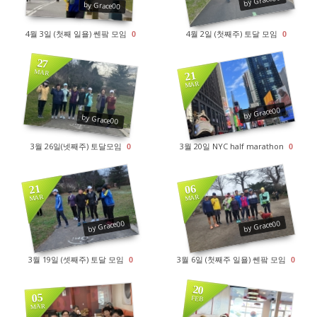
by Grace00
4월 3일 (첫째 일욜) 쎈팤 모임
4월 2일 (첫째주) 토달 모임
0
0
27
MAR
21
MAR
1553
1501
by Grace00
by Grace00
3월 26일(넷째주) 토달모임
3월 20일 NYC half marathon
0
0
21
06
MAR
MAR
1355
1709
by Grace00
by Grace00
3월 19일 (셋째주) 토달 모임
3월 6일 (첫째주 일욜) 쎈팤 모임
0
0
20
05
FEB
MAR