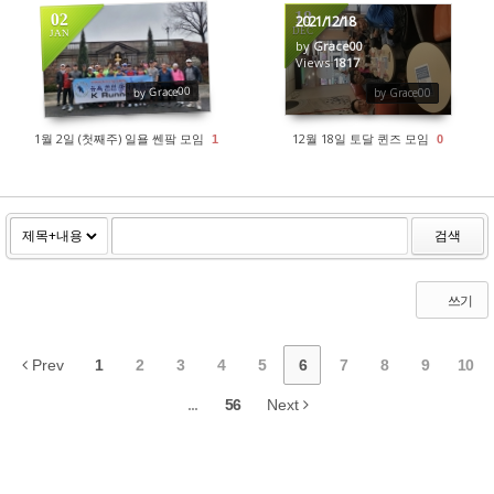
18
02
2021/12/18
DEC
JAN
by
Grace00
Views
1817
1983
by Grace00
by Grace00
1월 2일 (첫째주) 일욜 쎈팤 모임
12월 18일 토달 퀸즈 모임
1
0
검색
쓰기
Prev
1
2
3
4
5
6
7
8
9
10
...
56
Next