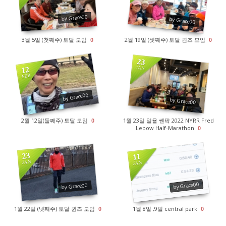
1571
1904
by Grace00
by Grace00
3월 5일 (첫째주) 토달 모임
2월 19일 (셋째주) 토달 퀸즈 모임
0
0
23
12
JAN
FEB
1560
1423
by Grace00
by Grace00
2월 12일(둘째주) 토달 모임
1월 23일 일욜 쎈팤 2022 NYRR Fred
0
Lebow Half-Marathon
0
23
11
JAN
JAN
1760
1809
by Grace00
by Grace00
1월 22일 (넷째주) 토달 퀸즈 모임
1월 8일 ,9일 central park
0
0