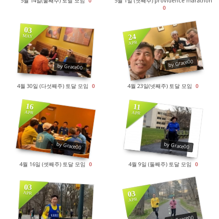
5월 14일(둘째주) 토달 모임
5월 1일 (첫째주) providence marathon
0
0
03
24
MAY
APR
1655
1561
by Grace00
by Grace00
4월 30일 (다섯째주) 토달 모임
4월 23일(넷째주) 토달 모임
0
0
16
11
APR
APR
1457
1603
by Grace00
by Grace00
4월 16일 (셋째주) 토달 모임
4월 9일 (둘째주) 토달 모임
0
0
03
03
APR
APR
1645
1468
by Grace00