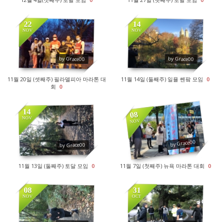
22
14
NOV
NOV
1846
1657
by Grace00
by Grace00
11월 20일 (셋째주) 필라델피아 마라톤 대
11월 14일 (둘째주) 일욜 쎈팤 모임
0
회
0
14
08
NOV
NOV
1924
1915
by Grace00
by Grace00
11월 13일 (둘째주) 토달 모임
11월 7일 (첫째주) 뉴욕 마라톤 대회
0
0
08
31
NOV
OCT
1898
1736