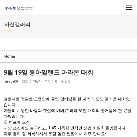
Sketchbook5, 스케치북5
Sketchbook5, 스케치북5
메뉴 건너뛰기
사진갤러리
Home
9월 19일 롱아일랜드 마라톤 대회
Grace00
조회 수
1634
추천 수
0
댓글
0
코로나로 정말로 오랫만에 클럽 멤버님들 한 자리에 모인 즐거운 대회였
습니다.
가을의 시원한 바람과 햇살에 바베큐 파티 또한 대회의 즐거움에 한 몫을
다했습니다.
첫 하프에 도전
대상 포진에도 불구하고, 1,45 기록한 권혁민 신입 회원!! 환영합니다.
하루 빨리 잘 회복하셔서 토달 일요 쎈팤에서 자주 만나요~