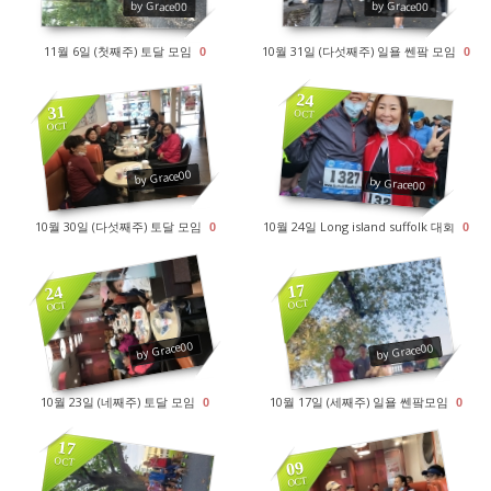
by Grace00
by Grace00
11월 6일 (첫째주) 토달 모임
10월 31일 (다섯째주) 일욜 쎈팤 모임
0
0
24
31
OCT
OCT
1821
1859
by Grace00
by Grace00
10월 30일 (다섯째주) 토달 모임
10월 24일 Long island suffolk 대회
0
0
17
24
OCT
OCT
1731
1895
by Grace00
by Grace00
10월 23일 (네째주) 토달 모임
10월 17일 (세째주) 일욜 쎈팤모임
0
0
17
OCT
09
OCT