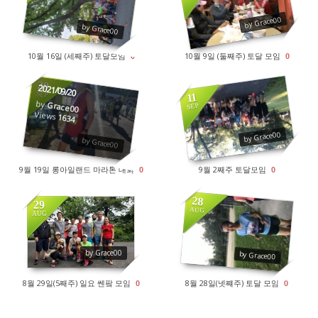
1998
1751
by Grace00
by Grace00
10월 16일 (세째주) 토달모임
10월 9일 (둘째주) 토달 모임
0
0
20
2021/09/20
SEP
11
by
Grace00
SEP
Views
1634
1795
by Grace00
by Grace00
9월 19일 롱아일랜드 마라톤 대회
9월 2째주 토달모임
0
0
28
29
AUG
AUG
1946
1894
by Grace00
by Grace00
8월 29일(5째주) 일요 쎈팤 모임
8월 28일(넷쨰주) 토달 모임
0
0