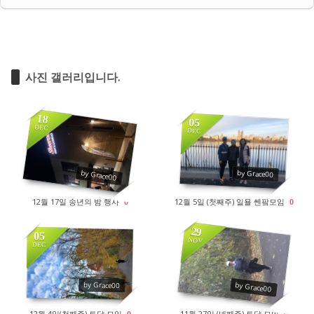
사진 갤러리입니다.
18
05
DEC
DEC
1962
1771
by Grace00
by Grace00
12월 17일 송년의 밤 행사
12월 5일 (첫째주) 일욜 쎈팤모임
0
0
29
05
NOV
DEC
1904
1786
by Grace00
by Grace00
12월 4일(첫째주) 토달 모임
11월 27일 (넷째주) 토달 모임
0
0