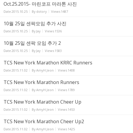
Oct.25.2015- 마린코프 마라톤 사진
Date
2015.10.25
By
dotory
Views
1487
10월 25일 센팍모임 추가 사진
Date
2015.10.25
By
Jay
Views
1536
10월 25일 센팍 모임 추가 2
Date
2015.10.25
By
Jay
Views
1583
TCS New York Marathon KRRC Runners
Date
2015.11.02
By
AmyH.Jeon
Views
1408
TCS New York Marathon Runners
Date
2015.11.02
By
AmyH.Jeon
Views
1789
TCS New York Marathon Cheer Up
Date
2015.11.02
By
AmyH.Jeon
Views
1453
TCS New York Marathon Cheer Up2
Date
2015.11.02
By
AmyH.Jeon
Views
1425